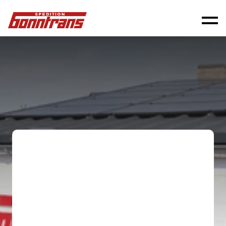
Sprechen wir über Ihre 
Transportlösung
0228 / 9 77 66- 0
E-Mail
info@spedition-herschel.de